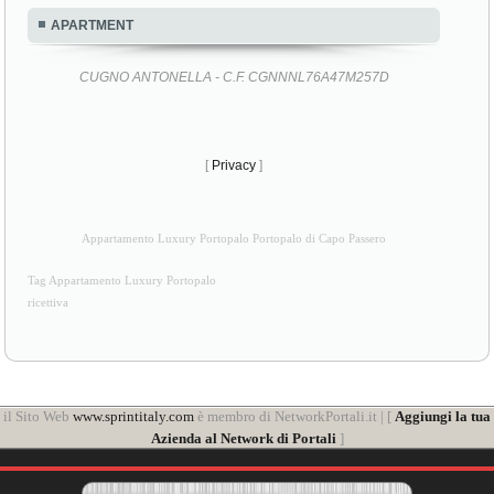
APARTMENT
CUGNO ANTONELLA - C.F. CGNNNL76A47M257D
[
Privacy
]
Appartamento Luxury Portopalo Portopalo di Capo Passero
Tag Appartamento Luxury Portopalo
ricettiva
il Sito Web
www.sprintitaly.com
è membro di NetworkPortali.it | [
Aggiungi la tua
Azienda al Network di Portali
]