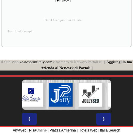
[
Privacy
]
Hotel Esempio Pisa Offerte
Tag Hotel Esempio
il Sito Web
www.sprintitaly.com
è membro di NetworkPortali.it | [
Aggiungi la tua
Azienda al Network di Portali
]
❮
❯
AnyWeb
|
Pisa
Online |
Piazza Armerina
|
Hotels Web
|
Italia Search