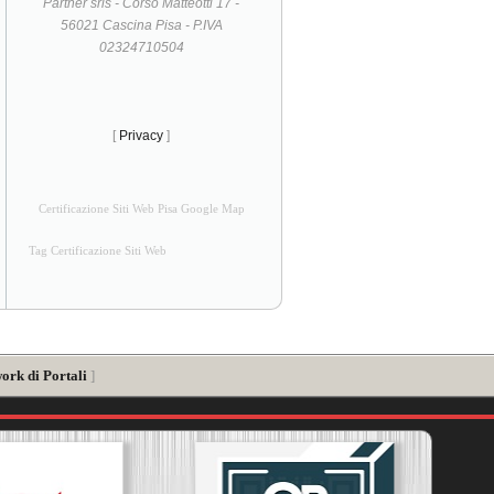
Partner srls - Corso Matteotti 17 -
56021 Cascina Pisa - P.IVA
02324710504
[
Privacy
]
Certificazione Siti Web Pisa Google Map
Tag Certificazione Siti Web
ork di Portali
]