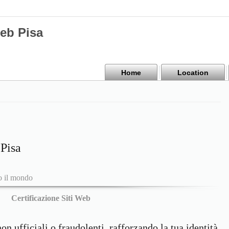
Web Pisa
Home
Location
 Pisa
to il mondo
Certificazione Siti Web
non ufficiali o fraudolenti, rafforzando la tua identità