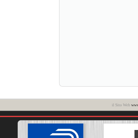
il Sito Web
www