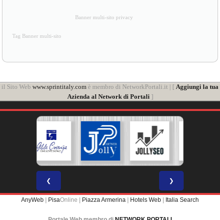
Banner multi-sito privacy
Tag Banner multi-sito
il Sito Web
www.sprintitaly.com
è membro di NetworkPortali.it | [
Aggiungi la tua
Azienda al Network di Portali
]
❮
❯
AnyWeb
|
Pisa
Online |
Piazza Armerina
|
Hotels Web
|
Italia Search
Portale Web membro di
NETWORK PORTALI