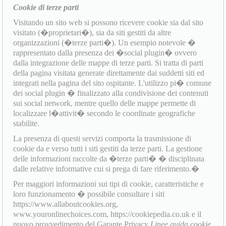
Cookie di terze parti
Visitando un sito web si possono ricevere cookie sia dal sito
visitato (�proprietari�), sia da siti gestiti da altre
organizzazioni (�terze parti�). Un esempio notevole �
rappresentato dalla presenza dei �social plugin� ovvero
dalla integrazione delle mappe di terze parti. Si tratta di parti
della pagina visitata generate direttamente dai suddetti siti ed
integrati nella pagina del sito ospitante. L'utilizzo pi� comune
dei social plugin � finalizzato alla condivisione dei contenuti
sui social network, mentre quello delle mappe permette di
localizzare l�attivit� secondo le coordinate geografiche
stabilite.
La presenza di questi servizi comporta la trasmissione di
cookie da e verso tutti i siti gestiti da terze parti. La gestione
delle informazioni raccolte da �terze parti� � disciplinata
dalle relative informative cui si prega di fare riferimento.�
Per maggiori informazioni sui tipi di cookie, caratteristiche e
loro funzionamento � possibile consultare i siti
https://www.allaboutcookies.org,
www.youronlinechoices.com, https://cookiepedia.co.uk e il
nuovo provvedimento del Garante Privacy
Linee guida cookie