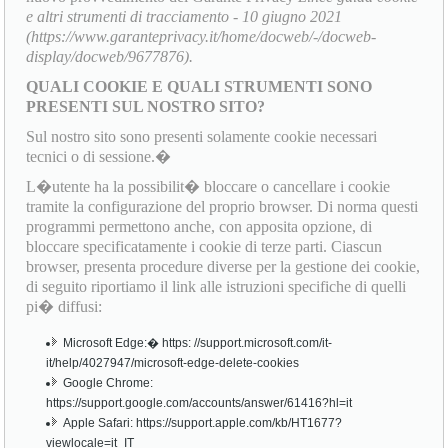
e altri strumenti di tracciamento - 10 giugno 2021
(https://www.garanteprivacy.it/home/docweb/-/docweb-
display/docweb/9677876).
QUALI COOKIE E QUALI STRUMENTI SONO
PRESENTI SUL NOSTRO SITO?
Sul nostro sito sono presenti solamente cookie necessari
tecnici o di sessione.�
L�utente ha la possibilit� bloccare o cancellare i cookie
tramite la configurazione del proprio browser. Di norma questi
programmi permettono anche, con apposita opzione, di
bloccare specificatamente i cookie di terze parti. Ciascun
browser, presenta procedure diverse per la gestione dei cookie,
di seguito riportiamo il link alle istruzioni specifiche di quelli
pi� diffusi:
Microsoft Edge:� https: //support.microsoft.com/it-
it/help/4027947/microsoft-edge-delete-cookies
Google Chrome:
https://support.google.com/accounts/answer/61416?hl=it
Apple Safari: https://support.apple.com/kb/HT1677?
viewlocale=it_IT